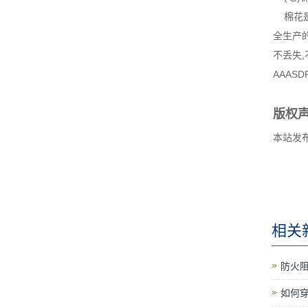
棉花是
全生产
不丢失
AAASD
版权
本站发
相关
防火阻
如何