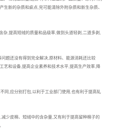
中产生新的杂质和疵点,完可能清除外附杂质和新生杂质、
,提高短绒的质量和品级率,做到头道轻剥,二道多剥,
等问题还没有得到完全解决,原材料、能源消耗还比较
工艺和设备,提高企业素养和技术水平,提高生产效率,降
同,应分别打包,以利于工业部门使用,也有利于提高轧
,减少皮棉、短绒中的含杂量,又有利于提高留种棉子的
。