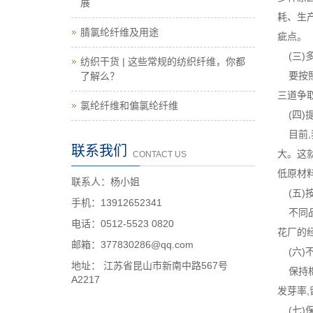
展
耗、生
腈氯纶纤维及用途
疵点。
(三)多
纺织干货 | 这些常规的纺织纤维，你都
要按照
了解么？
三道争
氯纶纤维和偏氯纶纤维
(四)
目前,
联系我们
大。这
CONTACT US
低原材
联系人：杨小姐
(五)
手机：13912652341
不同品
电话：0512-5523 0820
花厂的
邮箱：377830286@qq.com
(六)
地址： 江苏省昆山市新南中路567号
保持棉
A2217
发芽率,
(七)