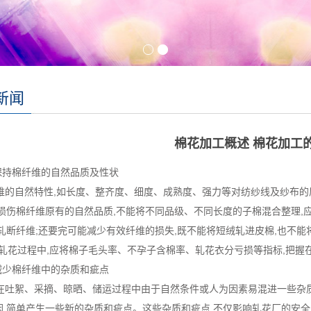
新闻
棉花加工概述 棉花加工
保持棉纤维的自然品质及性状
的自然特性,如长度、整齐度、细度、成熟度、强力等对纺纱线及纱布的
能损伤棉纤维原有的自然品质,不能将不同品级、不同长度的子棉混合整理
能轧断纤维;还要完可能减少有效纤维的损失,既不能将短绒轧进皮棉,也不
轧花过程中,应将棉子毛头率、不孕子含棉率、轧花衣分亏损等指标,把握
减少棉纤维中的杂质和疵点
吐絮、采摘、晾晒、储运过程中由于自然条件或人为因素易混进一些杂质
因,简单产生一些新的杂质和疵点。这些杂质和疵点,不仅影响轧花厂的安