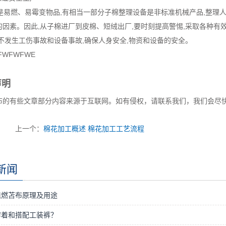
易燃、易霉变物品,有相当一部分子棉整理设备是非标准机械产品,整理人
的因素。因此,从子棉进厂到皮棉、短绒出厂,要时刻提高警惕,采取各种有
,不发生工伤事故和设备事故,确保人身安全,物资和设备的安全。
FWFWFWE
声明
布的有些文章部分内容来源于互联网。如有侵权，请联系我们，我们会尽
上一个：
棉花加工概述 棉花加工工艺流程
新闻
燃苫布原理及用途​
穿着和搭配工装裤？